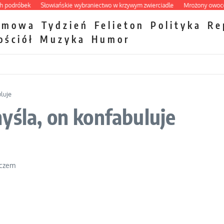
dróbek
Słowiańskie wybraniectwo w krzywym zwierciadle
Mrożony owocowy z
zmowa
Tydzień
Felieton
Polityka
Re
ościół
Muzyka
Humor
luje
yśla, on konfabuluje
iczem