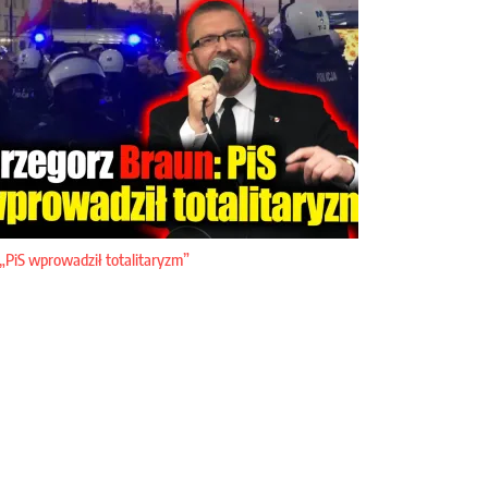
„PiS wprowadził totalitaryzm”