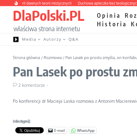
Przejdź do treści
y labirynt dawnych teorii mistycznych
Duchowa apteczka bez teologicznych po
DlaPolski.PL
Opinia
Ro
Historia
K
właściwa strona internetu
Media
Autorzy
Q&A
Strona główna
/
Rozmowa
/
Pan Lasek po prostu zmyśla, on konfabu
Pan Lasek po prostu zm
2 komentarze
Po konferencji dr Macieja Laska rozmowa z Antonim Macierew
Udostępnij:
E-mail
WhatsApp