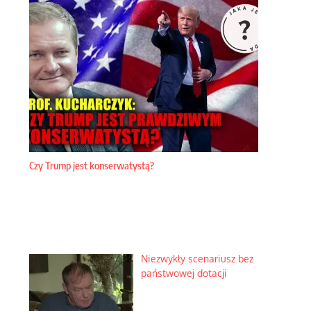
Czy Trump jest konserwatystą?
Niezwykły scenariusz bez
państwowej dotacji