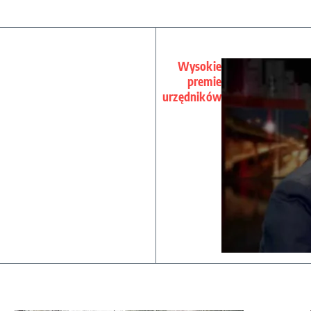
Wysokie
premie
urzędników