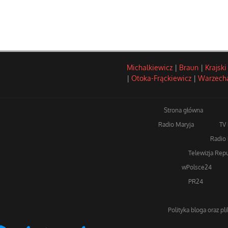
Michalkiewicz
|
Braun
|
Krajski
|
Otoka-Frąckiewicz
|
Warzech
Strona główna
Radio Maryja
TV
Radio 
Telewizja Repu
wPolsce24
PR24
Polityka bloga oraz pl