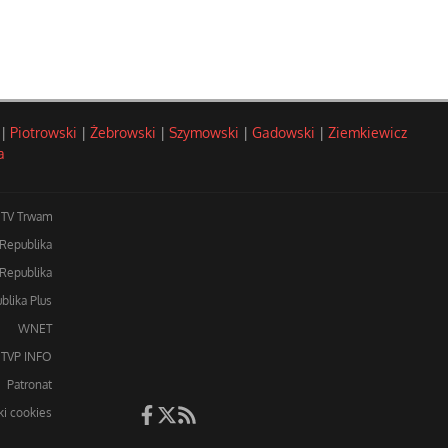
|
Piotrowski
|
Żebrowski
|
Szymowski
|
Gadowski
|
Ziemkiewicz
a
TV Trwam
 Republika
Republika
blika Plus
WNET
TVP INFO
Patronat
iki cookies