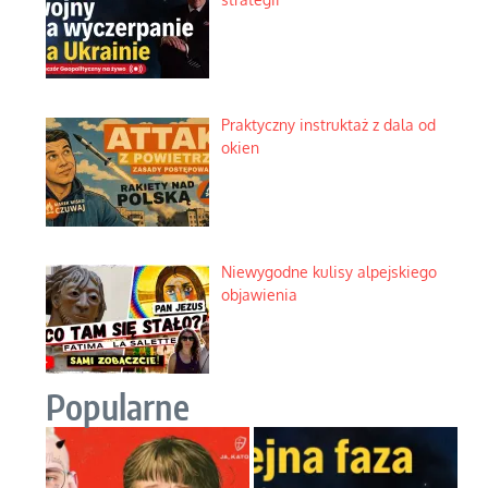
Praktyczny instruktaż z dala od
okien
Niewygodne kulisy alpejskiego
objawienia
Popularne