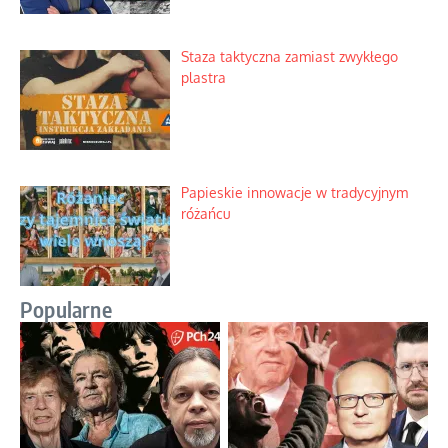
Staza taktyczna zamiast zwykłego
plastra
Papieskie innowacje w tradycyjnym
różańcu
Popularne