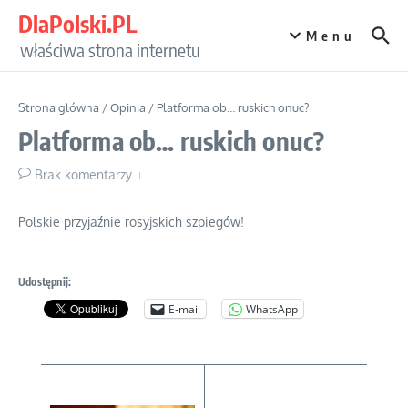
Przejdź do treści
DlaPolski.PL
Menu
właściwa strona internetu
Strona główna
/
Opinia
/
Platforma ob… ruskich onuc?
Platforma ob… ruskich onuc?
Brak komentarzy
Polskie przyjaźnie rosyjskich szpiegów!
Udostępnij:
E-mail
WhatsApp