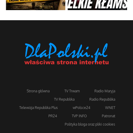
Strona główna
TV Trwam
Radio Maryja
TV Republika
Radio Republika
Telewizja Republika Plus
wPolsce24
WNET
PR24
TVP INFO
Patronat
Polityka bloga oraz pliki cookies