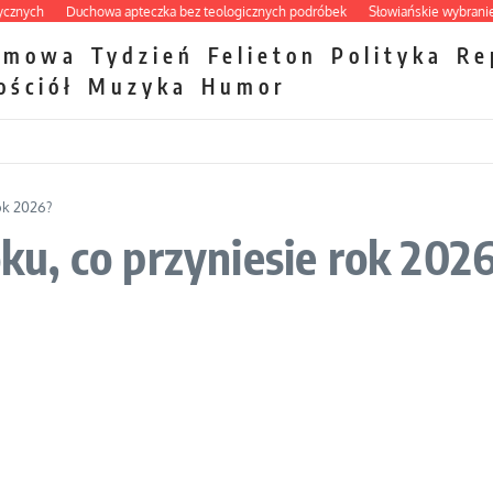
ch
Duchowa apteczka bez teologicznych podróbek
Słowiańskie wybraniectwo
zmowa
Tydzień
Felieton
Polityka
Re
ościół
Muzyka
Humor
ok 2026?
u, co przyniesie rok 202