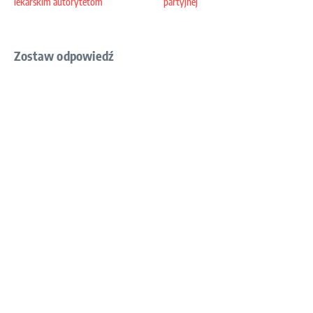
lekarskim autorytetom
partyjnej
Zostaw odpowiedź