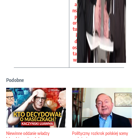
a
ns
p
or
tu
i
d
os
ta
w
Podobne
Niewinne oddanie władzy
Polityczny rozkrok polskiej sceny