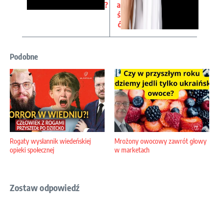
?
a
ś
ć
Podobne
Rogaty wysłannik wiedeńskiej
Mrożony owocowy zawrót głowy
opieki społecznej
w marketach
Zostaw odpowiedź