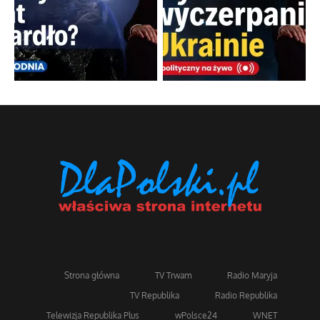
Strona główna
TV Trwam
Radio Maryja
TV Republika
Radio Republika
Telewizja Republika Plus
wPolsce24
WNET