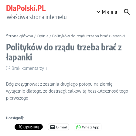
Przejdź do treści
DlaPolski.PL
Menu
właściwa strona internetu
Strona główna
/
Opinia
/
Polityków do rządu trzeba brać z łapanki
Polityków do rządu trzeba brać z
łapanki
Brak komentarzy
Bóg zrezygnował z zesłania drugiego potopu na ziemię
wyłącznie dlatego, że dostrzegł całkowitą bezskuteczność tego
pierwszego
Udostępnij:
E-mail
WhatsApp