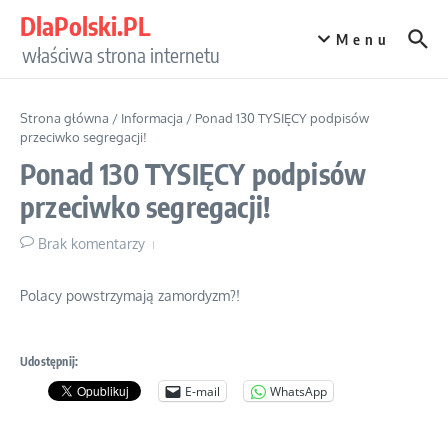
Przejdź do treści
DlaPolski.PL
Menu
właściwa strona internetu
Strona główna
/
Informacja
/
Ponad 130 TYSIĘCY podpisów
przeciwko segregacji!
Ponad 130 TYSIĘCY podpisów
przeciwko segregacji!
Brak komentarzy
Polacy powstrzymają zamordyzm?!
Udostępnij:
E-mail
WhatsApp