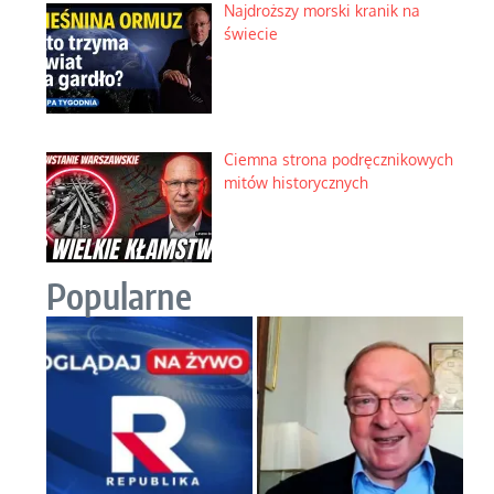
Najdroższy morski kranik na
świecie
Ciemna strona podręcznikowych
mitów historycznych
Popularne