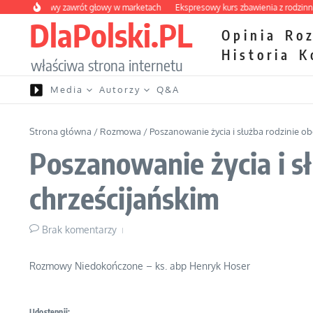
Przejdź do treści
y owocowy zawrót głowy w marketach
Ekspresowy kurs zbawienia z rodzinną kat
DlaPolski.PL
Opinia
Ro
Historia
K
właściwa strona internetu
Media
Autorzy
Q&A
Strona główna
/
Rozmowa
/
Poszanowanie życia i służba rodzinie o
Poszanowanie życia i s
chrześcijańskim
Brak komentarzy
Rozmowy Niedokończone – ks. abp Henryk Hoser
Udostępnij: