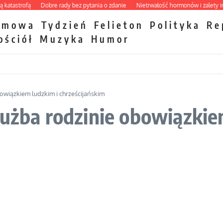
astrofą
Dobre rady bez pytania o zdanie
Nietrwałość hormonów i zalety interc
zmowa
Tydzień
Felieton
Polityka
Re
ościół
Muzyka
Humor
bowiązkiem ludzkim i chrześcijańskim
łużba rodzinie obowiązkie