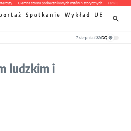
yzy
Ciemna strona podręcznikowych mitów historycznych
Familijny spór o bi
portaż
Spotkanie
Wykład
UE
7 sierpnia 2026
m ludzkim i