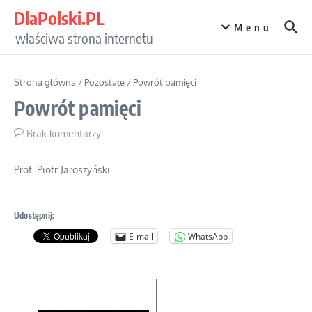
Przejdź do treści
DlaPolski.PL
Menu
właściwa strona internetu
Strona główna
/
Pozostałe
/
Powrót pamięci
Powrót pamięci
Brak komentarzy
Prof. Piotr Jaroszyński
Udostępnij:
E-mail
WhatsApp