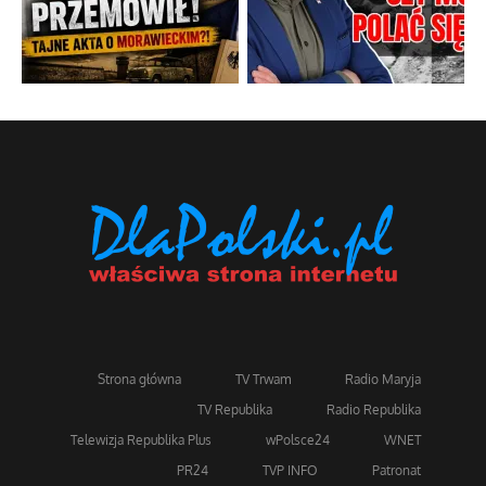
Strona główna
TV Trwam
Radio Maryja
TV Republika
Radio Republika
Telewizja Republika Plus
wPolsce24
WNET
PR24
TVP INFO
Patronat