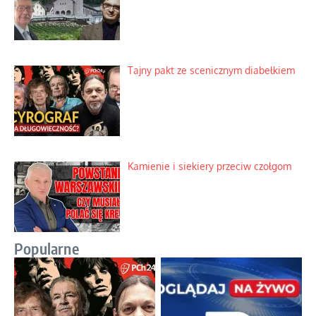
Tajny pakt ze scenicznym diabełkiem
Kamienie i siekiery przeciw czołgom
Popularne