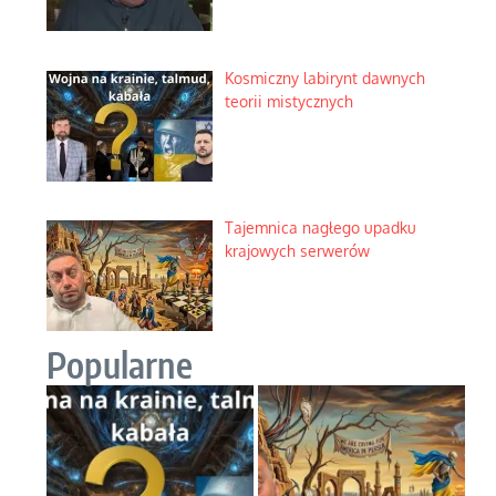
Rozważania o rodzinie przy
zielonej herbacie
Korporacyjny wyścig kontra
domowa harmonia rodziny
Zimny prysznic na złote emocje
Domowe polowanie na wolne
fale