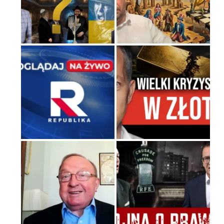
Niezwykły scenariusz bez
państwowej dotacji
Kosmiczny labirynt dawnych
teorii mistycznych
Tajemnica nagłego upadku
krajowych serwerów