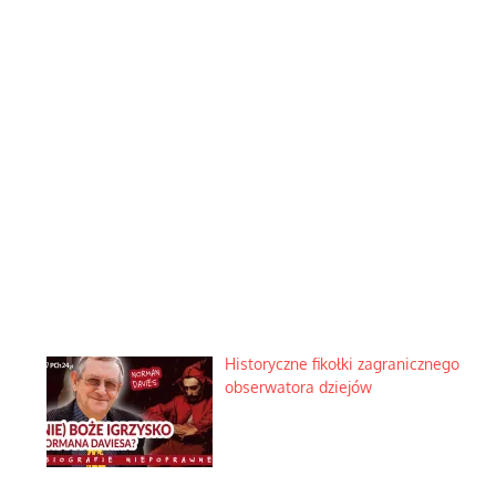
Korporacyjny wyścig kontra domowa harmonia rodziny
Zostaw odpowiedź