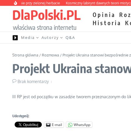
Przejdź do treści
 rodzinie przy zielonej herbacie
Kosmiczny labirynt dawnych teorii mistycznych
DlaPolski.PL
Opinia
Ro
Historia
K
właściwa strona internetu
Media
Autorzy
Q&A
Strona główna
/
Rozmowa
/
Projekt Ukraina stanowi bezpośrednie z
Projekt Ukraina stanow
Brak komentarzy
III RP jest od początku w zasadzie tworem przeznaczonym do lik
Udostępnij:
E-mail
WhatsApp