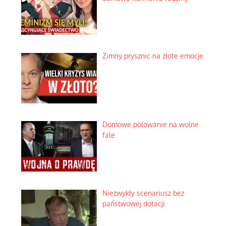
Historyczne fikołki zagranicznego
obserwatora dziejów
Niezwykłe wyścigi dawnych
osadników w Palestynie
Bezobsługowe muzeum objawień
w Alpach