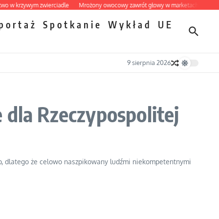
krzywym zwierciadle
Mrożony owocowy zawrót głowy w marketach
Ekspresow
portaż
Spotkanie
Wykład
UE
9 sierpnia 2026
 dla Rzeczypospolitej
lowo, dlatego że celowo naszpikowany ludźmi niekompetentnymi