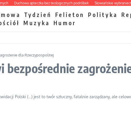
Duchowa apteczka bez teologicznych podróbek
Słowiańskie wybraniectwo w 
zmowa
Tydzień
Felieton
Polityka
Re
ościół
Muzyka
Humor
agrożenie dla Rzeczypospolitej
i bezpośrednie zagrożenie
widacji Polski (…) jest to twór sztuczny, fatalnie zarządzany, ale ce