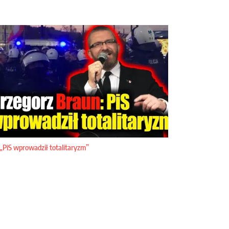
„PiS wprowadził totalitaryzm”