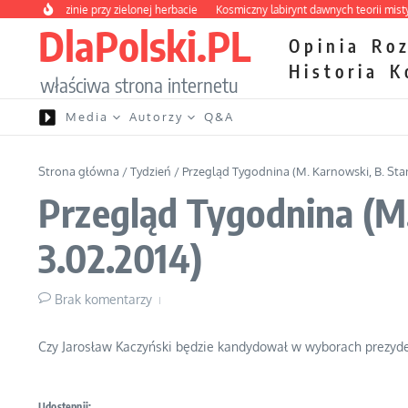
Przejdź do treści
a o rodzinie przy zielonej herbacie
Kosmiczny labirynt dawnych teorii mistyczny
DlaPolski.PL
Opinia
Ro
Historia
K
właściwa strona internetu
Media
Autorzy
Q&A
Strona główna
/
Tydzień
/
Przegląd Tygodnina (M. Karnowski, B. Stan
Przegląd Tygodnina (M.
3.02.2014)
Brak komentarzy
Czy Jarosław Kaczyński będzie kandydował w wyborach prezyde
Udostępnij: