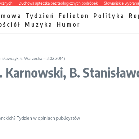
ch
Duchowa apteczka bez teologicznych podróbek
Słowiańskie wybraniectwo 
zmowa
Tydzień
Felieton
Polityka
Re
ościół
Muzyka
Humor
isławczyk, Ł. Warzecha – 3.02.2014)
 Karnowski, B. Stanisław
nckich? Tydzień w opiniach publicystów