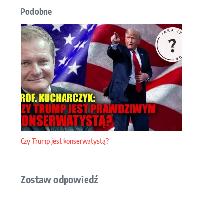
Podobne
Czy Trump jest konserwatystą?
Zostaw odpowiedź