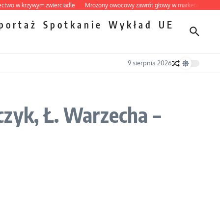
w krzywym zwierciadle
Mrożony owocowy zawrót głowy w marketach
Ekspres
portaż
Spotkanie
Wykład
UE
9 sierpnia 2026
czyk, Ł. Warzecha –