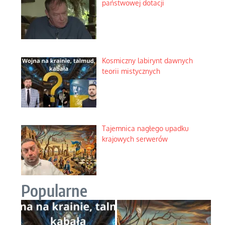
państwowej dotacji
Kosmiczny labirynt dawnych
teorii mistycznych
Tajemnica nagłego upadku
krajowych serwerów
Popularne