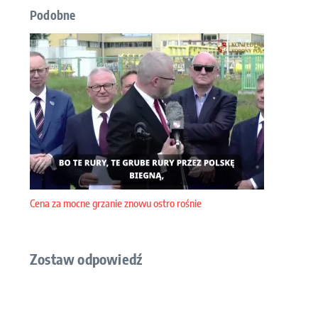
Podobne
Cena za mocne grzanie znowu ostro rośnie
Zostaw odpowiedź