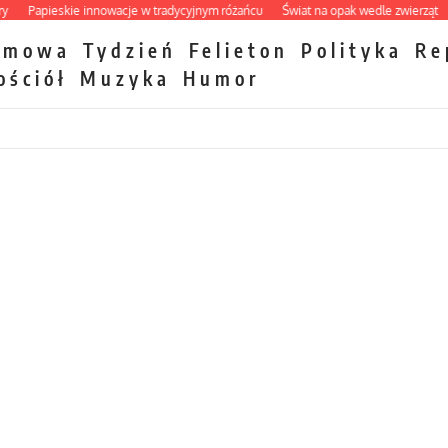
Papieskie innowacje w tradycyjnym różańcu
Świat na opak wedle zwierząt
Ta
zmowa
Tydzień
Felieton
Polityka
Re
ościół
Muzyka
Humor