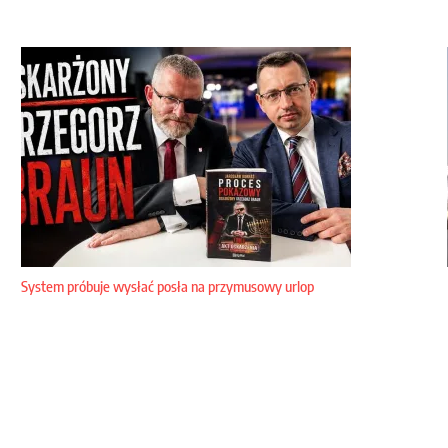
System próbuje wysłać posła na przymusowy urlop