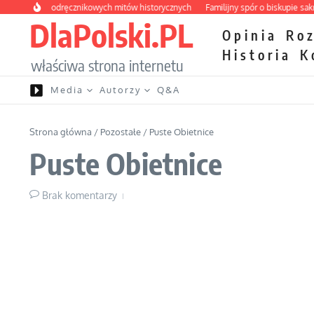
Przejdź do treści
 strona podręcznikowych mitów historycznych
Familijny spór o biskupie sakry
DlaPolski.PL
Opinia
Ro
Historia
K
właściwa strona internetu
Media
Autorzy
Q&A
Strona główna
/
Pozostałe
/
Puste Obietnice
Puste Obietnice
Brak komentarzy