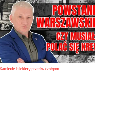
Kamienie i siekiery przeciw czołgom