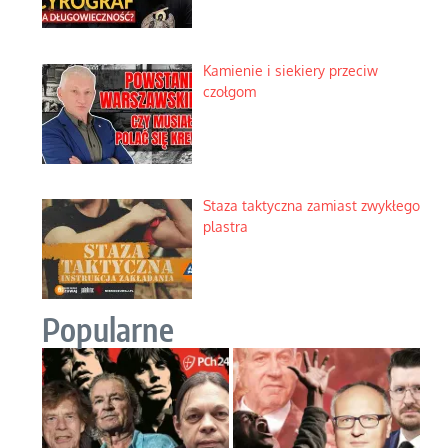
Kamienie i siekiery przeciw
czołgom
Staza taktyczna zamiast zwykłego
plastra
Popularne