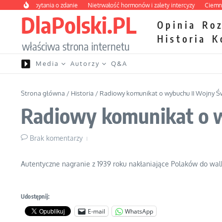
Przejdź do treści
ady bez pytania o zdanie
Nietrwałość hormonów i zalety intercyzy
Ciemna str
DlaPolski.PL
Opinia
Ro
Historia
K
właściwa strona internetu
Media
Autorzy
Q&A
Strona główna
/
Historia
/
Radiowy komunikat o wybuchu II Wojny Ś
Radiowy komunikat o 
Brak komentarzy
Autentyczne nagranie z 1939 roku nakłaniające Polaków do walk
Udostępnij:
E-mail
WhatsApp