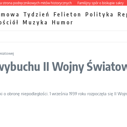
ona podręcznikowych mitów historycznych
Familijny spór o biskupie sakry
Pap
zmowa
Tydzień
Felieton
Polityka
Re
ościół
Muzyka
Humor
wiatowej
wybuchu II Wojny Świato
i o obronę niepodległości. 1 września 1939 roku rozpoczęła się II Woj