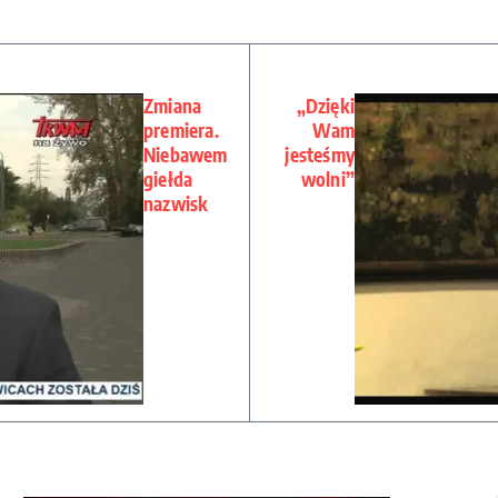
Zmiana
„Dzięki
premiera.
Wam
Niebawem
jesteśmy
giełda
wolni”
nazwisk