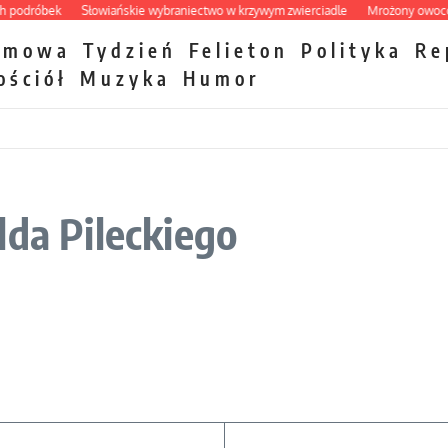
dróbek
Słowiańskie wybraniectwo w krzywym zwierciadle
Mrożony owocowy z
zmowa
Tydzień
Felieton
Polityka
Re
ościół
Muzyka
Humor
lda Pileckiego