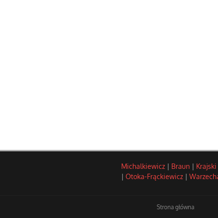
Michalkiewicz
|
Braun
|
Krajski
|
Otoka-Frąckiewicz
|
Warzech
Strona główna