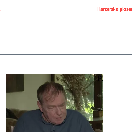
A
Harcerska piose