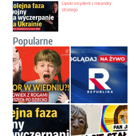
Lipski incydent i meandry
strategii
Popularne