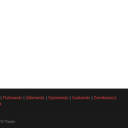
|
Piotrowski
|
Żebrowski
|
Szymowski
|
Gadowski
|
Ziemkiewicz
a
TV Trwam