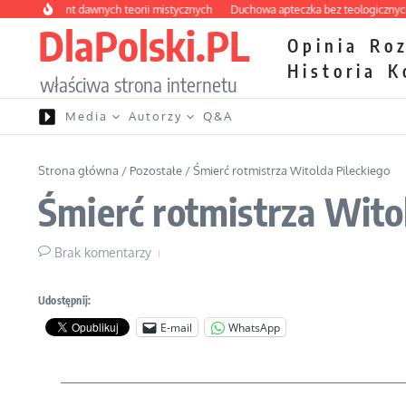
Przejdź do treści
ny labirynt dawnych teorii mistycznych
Duchowa apteczka bez teologicznych po
DlaPolski.PL
Opinia
Ro
Historia
K
właściwa strona internetu
Media
Autorzy
Q&A
Strona główna
/
Pozostałe
/
Śmierć rotmistrza Witolda Pileckiego
Śmierć rotmistrza Wito
Brak komentarzy
Udostępnij:
E-mail
WhatsApp