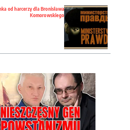
nka od harcerzy dla Bronisława
Komorowskiego