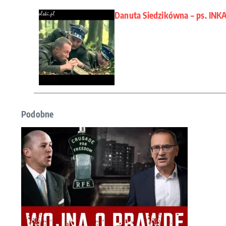
Danuta Siedzikówna – ps. INK
Podobne