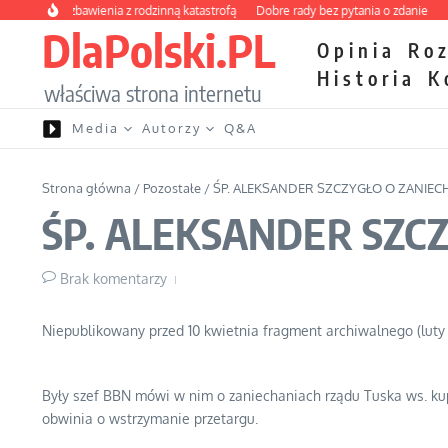
Przejdź do treści
wy kurs zbawienia z rodzinną katastrofą
Dobre rady bez pytania o zdanie
Niet
DlaPolski.PL
Opinia
Ro
Historia
K
właściwa strona internetu
Media
Autorzy
Q&A
Strona główna
/
Pozostałe
/
ŚP. ALEKSANDER SZCZYGŁO O ZANIE
ŚP. ALEKSANDER SZC
Brak komentarzy
Niepublikowany przed 10 kwietnia fragment archiwalnego (luty 
Były szef BBN mówi w nim o zaniechaniach rządu Tuska ws. k
obwinia o wstrzymanie przetargu.