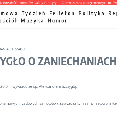
rwałość hormonów i zalety intercyzy
Ciemna strona podręcznikowych mitów hist
zmowa
Tydzień
Felieton
Polityka
Re
ościół
Muzyka
Humor
CHANIACH RZĄDU
ZYGŁO O ZANIECHANIAC
2010 r.) wywiadu ze śp. Aleksandrem Szczygłą.
upna nowych rządowych samolotów. Zaprzecza tym samym słowom Radosł