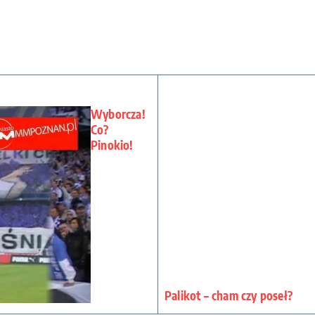
Wyborcza!
Co?
Pinokio!
Palikot – cham czy poseł?