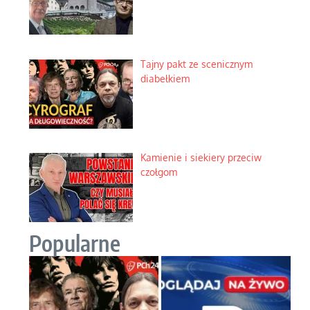
Tajny pakt ze scenicznym
diabełkiem
Kamienie i siekiery przeciw
czołgom
Popularne