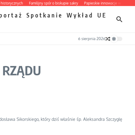
orycznych
Familijny spór o biskupie sakry
Papieskie innowacje w tradycyjnym 
portaż
Spotkanie
Wykład
UE
6 sierpnia 2026
H RZĄDU
awa Sikorskiego, który dziś właśnie śp. Aleksandra Szczygłę