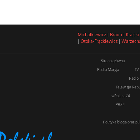
Michalkiewicz
|
Braun
|
Krajski
|
Otoka-Frąckiewicz
|
Warzech
Strona główna
Radio Maryja
TV
Radio 
Telewizja Repu
wPolsce24
PR24
Polityka bloga oraz pl