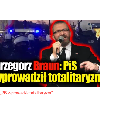
„PiS wprowadził totalitaryzm”