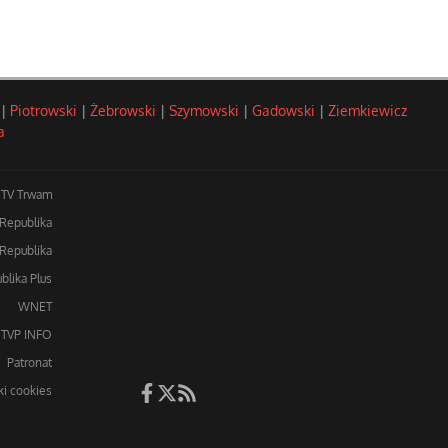
|
Piotrowski
|
Żebrowski
|
Szymowski
|
Gadowski
|
Ziemkiewicz
a
TV Trwam
 Republika
Republika
blika Plus
WNET
TVP INFO
Patronat
iki cookies