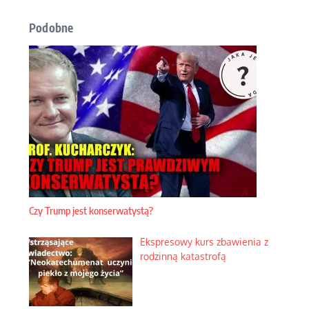
Podobne
Czy Trump jest konserwatystą?
Ekspresowy kurs zbawienia z
rodzinną katastrofą