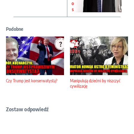
o
s
Podobne
Czy Trump jest konserwatystą?
Manipulują dziećmi by niszczyć
cywilizację
Zostaw odpowiedź