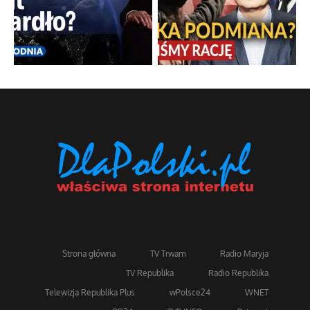
Strona główna
TV Trwam
Radio Maryja
TV Republika
Radio Republika
Telewizja Republika Plus
wPolsce24
WNET