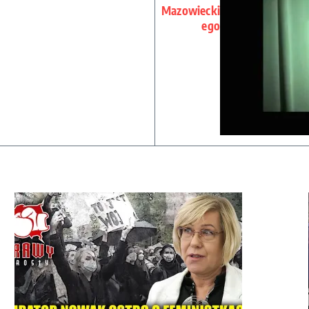
Mazowiecki
ego