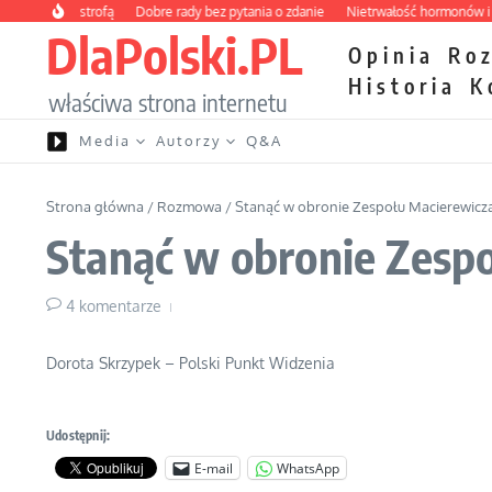
Przejdź do treści
nną katastrofą
Dobre rady bez pytania o zdanie
Nietrwałość hormonów i zalet
DlaPolski.PL
Opinia
Ro
Historia
K
właściwa strona internetu
Media
Autorzy
Q&A
Strona główna
/
Rozmowa
/
Stanąć w obronie Zespołu Macierewicz
Stanąć w obronie Zesp
4 komentarze
Dorota Skrzypek – Polski Punkt Widzenia
Udostępnij:
E-mail
WhatsApp