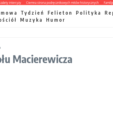
y intercyzy
Ciemna strona podręcznikowych mitów historycznych
Familijny sp
zmowa
Tydzień
Felieton
Polityka
Re
ościół
Muzyka
Humor
a
ołu Macierewicza