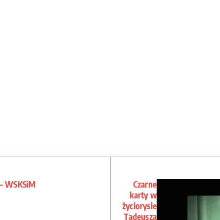
3 – WSKSiM
Czarne
karty w
życiorysie
Tadeusza