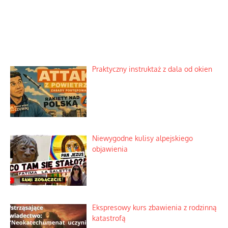
Precyzyjne rozważania o naturze
Dyplomacja wymaga elastycznych
bytów
sojuszy
Zostaw odpowiedź