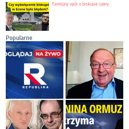
Nietrwałość hormonów i zalety
intercyzy
Szlachetna duma z historycznego
braku rozsądku
Najdroższy morski kranik na świecie