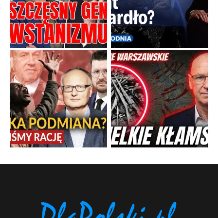
Ciemna strona podręcznikowych
mitów historycznych
Szybkie potwierdzenie dawnych
przypuszczeń telewizyjnych ekspertów
Familijny spór o biskupie sakry