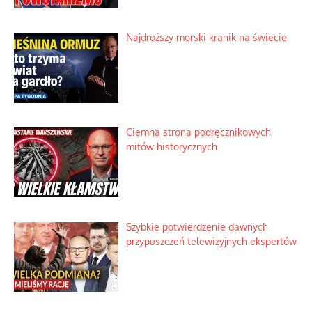
Praktyczny instruktaż z dala od okien
Niewygodne kulisy alpejskiego
objawienia
Ekspresowy kurs zbawienia z rodzinną
katastrofą
Dobre rady bez pytania o zdanie