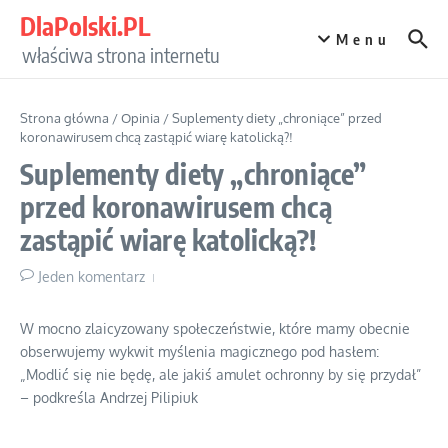
Przejdź do treści
DlaPolski.PL
Menu
właściwa strona internetu
Strona główna
/
Opinia
/
Suplementy diety „chroniące” przed
koronawirusem chcą zastąpić wiarę katolicką?!
Suplementy diety „chroniące”
przed koronawirusem chcą
zastąpić wiarę katolicką?!
Jeden komentarz
W mocno zlaicyzowany społeczeństwie, które mamy obecnie
obserwujemy wykwit myślenia magicznego pod hasłem:
„Modlić się nie będę, ale jakiś amulet ochronny by się przydał”
– podkreśla Andrzej Pilipiuk