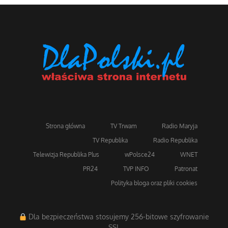
Strona główna
TV Trwam
Radio Maryja
TV Republika
Radio Republika
Telewizja Republika Plus
wPolsce24
WNET
PR24
TVP INFO
Patronat
Polityka bloga oraz pliki cookies
Dla bezpieczeństwa stosujemy 256-bitowe szyfrowanie
SSL