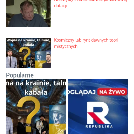
dotacji
Kosmiczny labirynt dawnych teorii
mistycznych
Popularne