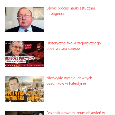
Szybki proces nauki sztucznej
inteligencji
Historyczne fikołki zagranicznego
obserwatora dziejów
Niezwykłe wyścigi dawnych
osadników w Palestynie
Bezobsługowe muzeum objawień w