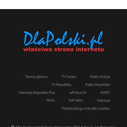
Strona główna
TV Trwam
Radio Maryja
TV Republika
Radio Republika
Telewizja Republika Plus
wPolsce24
WNET
PR24
TVP INFO
Patronat
Polityka bloga oraz pliki cookies