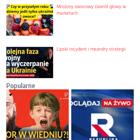
Mrożony owocowy zawrót głowy w
marketach
Lipski incydent i meandry strategii
Popularne