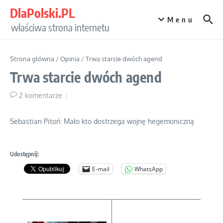
Przejdź do treści
DlaPolski.PL
Menu
właściwa strona internetu
Strona główna
/
Opinia
/
Trwa starcie dwóch agend
Trwa starcie dwóch agend
2 komentarze
Sebastian Pitoń: Mało kto dostrzega wojnę hegemoniczną
Udostępnij:
E-mail
WhatsApp