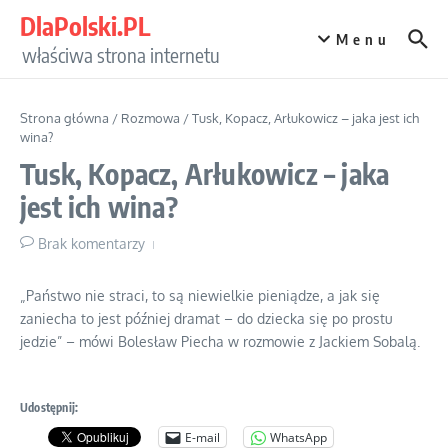
Przejdź do treści
DlaPolski.PL
Menu
właściwa strona internetu
Strona główna
/
Rozmowa
/
Tusk, Kopacz, Arłukowicz – jaka jest ich
wina?
Tusk, Kopacz, Arłukowicz – jaka
jest ich wina?
Brak komentarzy
„Państwo nie straci, to są niewielkie pieniądze, a jak się
zaniecha to jest później dramat – do dziecka się po prostu
jedzie” – mówi Bolesław Piecha w rozmowie z Jackiem Sobalą.
Udostępnij:
E-mail
WhatsApp