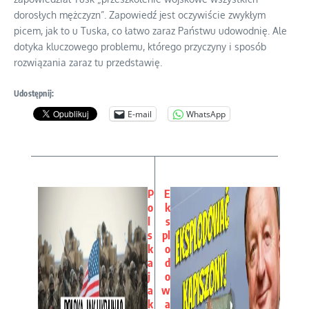
dorosłych mężczyzn”. Zapowiedź jest oczywiście zwykłym
picem, jak to u Tuska, co łatwo zaraz Państwu udowodnię. Ale
dotyka kluczowego problemu, którego przyczyny i sposób
rozwiązania zaraz tu przedstawię.
Udostępnij:
E-mail
WhatsApp
P
E
o
k
l
s
s
pl
k
o
a
d
j
o
a
w
k
a