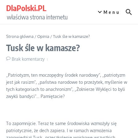
Przejdź do treści
DlaPolski.PL
Menu
właściwa strona internetu
Strona główna
/
Opinia
/
Tusk śle w kamasze?
Tusk śle w kamasze?
Brak komentarzy
„Patriotyzm, ten moczopędny środek narodowy”, „patriotyzm
jest jak rasizm”, „państwa narodowe to przeżytek, myślenie w
tych kategoriach to anachronizm”, „Żołnierze Wyklęci to byli
zwykli bandyci”… Pamiętacie?
To zapomnijcie. Teraz te same środowiska wzmożyły się
patriotycznie, że dech zapiera. I w ramach wzmożenia
zapowiedział Tusk „przeszkolenie wojskowe wszystkich