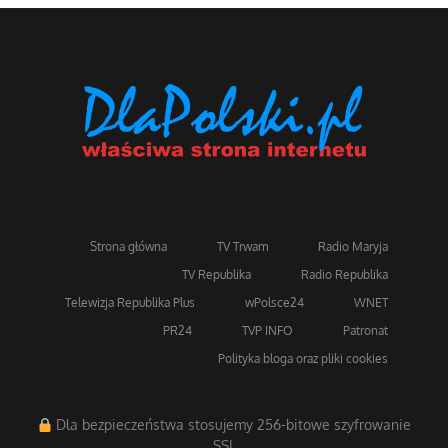
Strona główna
TV Trwam
Radio Maryja
TV Republika
Radio Republika
Telewizja Republika Plus
wPolsce24
WNET
PR24
TVP INFO
Patronat
Polityka bloga oraz pliki cookies
Dla bezpieczeństwa stosujemy 256-bitowe szyfrowanie
SSL