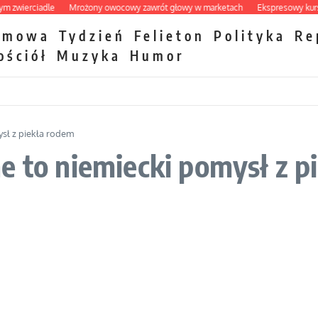
ierciadle
Mrożony owocowy zawrót głowy w marketach
Ekspresowy kurs zbaw
zmowa
Tydzień
Felieton
Polityka
Re
ościół
Muzyka
Humor
sł z piekła rodem
e to niemiecki pomysł z p