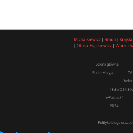
Michalkiewicz
|
Braun
|
Krajski
|
Otoka-Frąckiewicz
|
Warzech
Strona główna
Radio Maryja
TV
Radio 
Telewizja Repu
wPolsce24
PR24
Polityka bloga oraz pl