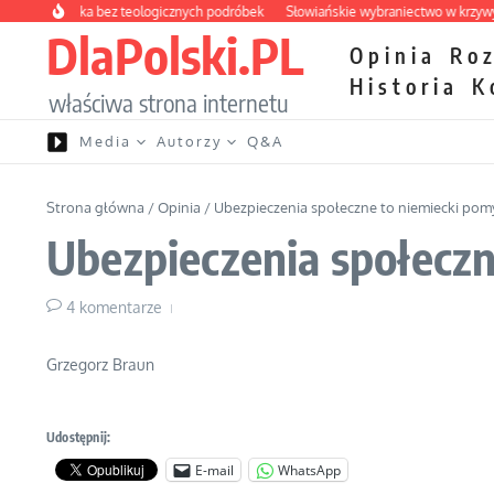
Przejdź do treści
 apteczka bez teologicznych podróbek
Słowiańskie wybraniectwo w krzywym zw
DlaPolski.PL
Opinia
Ro
Historia
K
właściwa strona internetu
Media
Autorzy
Q&A
Strona główna
/
Opinia
/
Ubezpieczenia społeczne to niemiecki pomy
Ubezpieczenia społeczn
4 komentarze
Grzegorz Braun
Udostępnij:
E-mail
WhatsApp