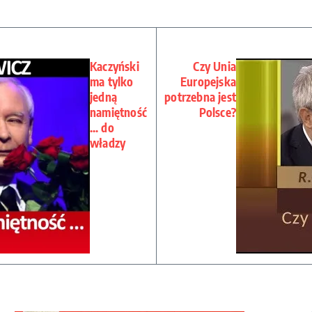
Kaczyński
Czy Unia
ma tylko
Europejska
jedną
potrzebna jest
namiętność
Polsce?
… do
władzy