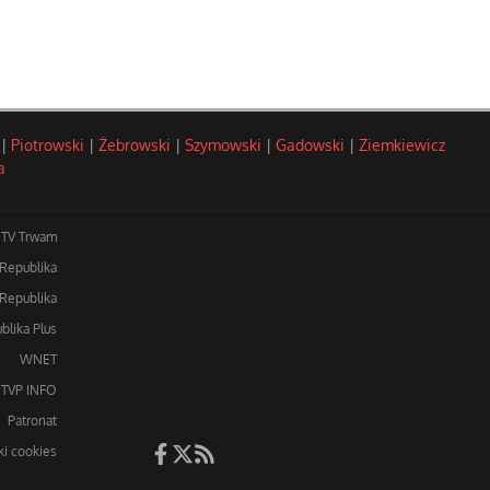
|
Piotrowski
|
Żebrowski
|
Szymowski
|
Gadowski
|
Ziemkiewicz
a
TV Trwam
 Republika
Republika
blika Plus
WNET
TVP INFO
Patronat
iki cookies