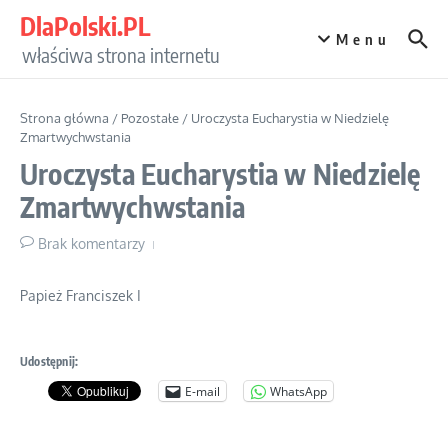
Przejdź do treści
DlaPolski.PL
Menu
właściwa strona internetu
Strona główna
/
Pozostałe
/
Uroczysta Eucharystia w Niedzielę
Zmartwychwstania
Uroczysta Eucharystia w Niedzielę
Zmartwychwstania
Brak komentarzy
Papież Franciszek I
Udostępnij:
E-mail
WhatsApp