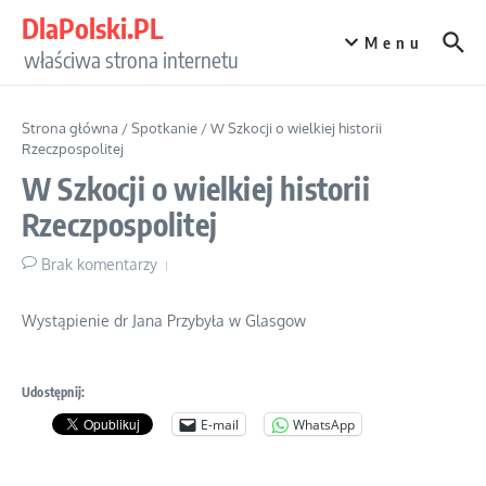
Przejdź do treści
DlaPolski.PL
Menu
właściwa strona internetu
Strona główna
/
Spotkanie
/
W Szkocji o wielkiej historii
Rzeczpospolitej
W Szkocji o wielkiej historii
Rzeczpospolitej
Brak komentarzy
Wystąpienie dr Jana Przybyła w Glasgow
Udostępnij:
E-mail
WhatsApp