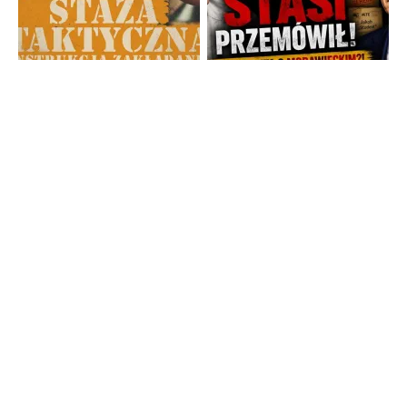
Strona główna
TV Trwam
Radio Maryja
TV Republika
Radio Republika
Telewizja Republika Plus
wPolsce24
WNET