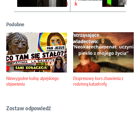
i
k
Podobne
Niewygodne kulisy alpejskiego
Ekspresowy kurs zbawienia z
objawienia
rodzinną katastrofą
Zostaw odpowiedź