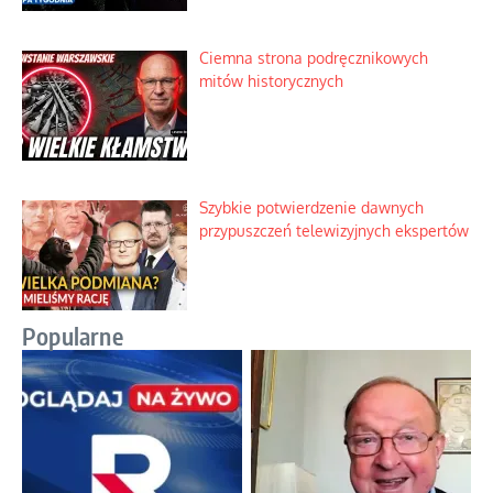
Ciemna strona podręcznikowych
mitów historycznych
Szybkie potwierdzenie dawnych
przypuszczeń telewizyjnych ekspertów
Popularne