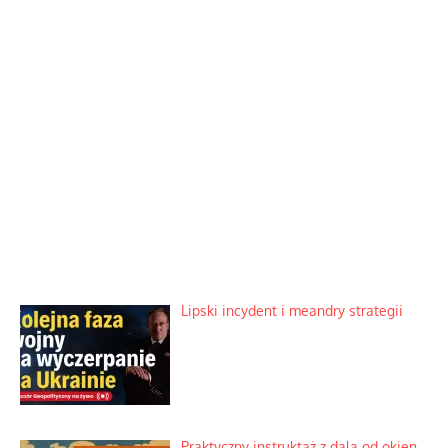
Lipski incydent i meandry strategii
Praktyczny instruktaż z dala od okien