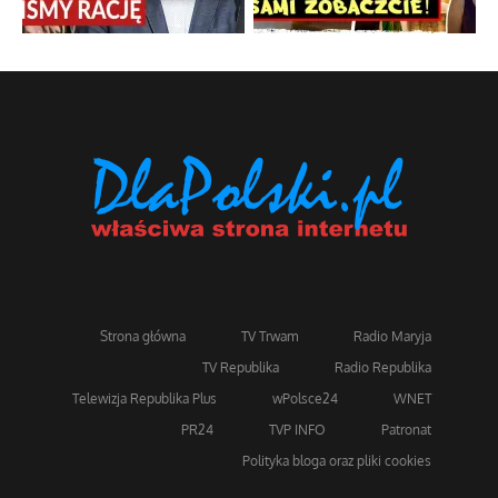
Strona główna
TV Trwam
Radio Maryja
TV Republika
Radio Republika
Telewizja Republika Plus
wPolsce24
WNET
PR24
TVP INFO
Patronat
Polityka bloga oraz pliki cookies