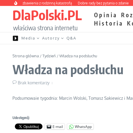
Przejdź do treści
wy kurs zbawienia z rodzinną katastrofą
Dobre rady bez pytania o zdanie
Nie
DlaPolski.PL
Opinia
Ro
Historia
K
właściwa strona internetu
Media
Autorzy
Q&A
Strona główna
/
Tydzień
/
Władza na podsłuchu
Władza na podsłuchu
Brak komentarzy
Podsumowaie tygodnia: Marcin Wolski, Tomasz Sakiewicz i Mar
Udostępnij:
E-mail
WhatsApp