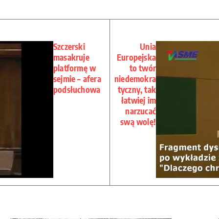
Szczerski
Unia
masakruje
Europejska
platformę w
to twór
sejmie – afera
niedemokra
podsłuchowa
tyczny, tak
łatwiej im
narzucać
swą wolę!