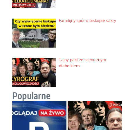
Familijny spór o biskupie sakry
Tajny pakt ze scenicznym
diabełkiem
Popularne