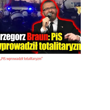
„PiS wprowadził totalitaryzm”