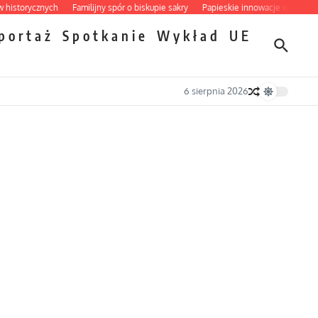
torycznych
Familijny spór o biskupie sakry
Papieskie innowacje w tradycyjnym
portaż
Spotkanie
Wykład
UE
6 sierpnia 2026