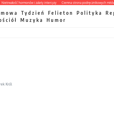
trwałość hormonów i zalety intercyzy
Ciemna strona podręcznikowych mitów his
zmowa
Tydzień
Felieton
Polityka
Re
ościół
Muzyka
Humor
ek Król