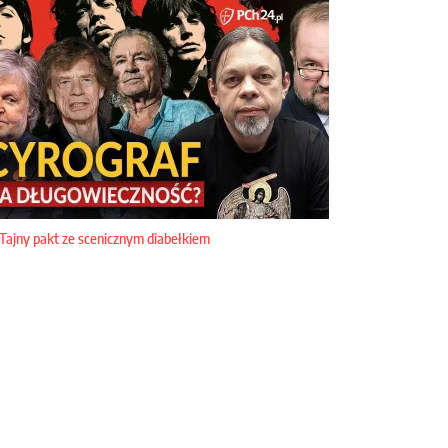
Tajny pakt ze scenicznym diabełkiem