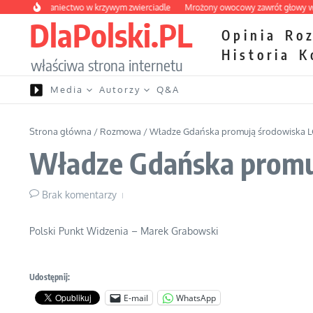
Przejdź do treści
kie wybraniectwo w krzywym zwierciadle
Mrożony owocowy zawrót głowy w mar
DlaPolski.PL
Opinia
Ro
Historia
K
właściwa strona internetu
Media
Autorzy
Q&A
Strona główna
/
Rozmowa
/
Władze Gdańska promują środowiska 
Władze Gdańska promu
Brak komentarzy
Polski Punkt Widzenia – Marek Grabowski
Udostępnij:
E-mail
WhatsApp