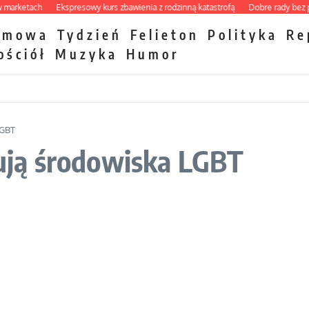
ketach
Ekspresowy kurs zbawienia z rodzinną katastrofą
Dobre rady bez pytan
zmowa
Tydzień
Felieton
Polityka
Re
ościół
Muzyka
Humor
LGBT
ją środowiska LGBT