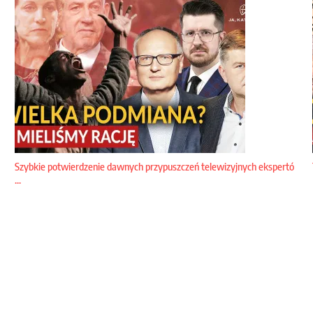
Szybkie potwierdzenie dawnych przypuszczeń telewizyjnych ekspertó
...