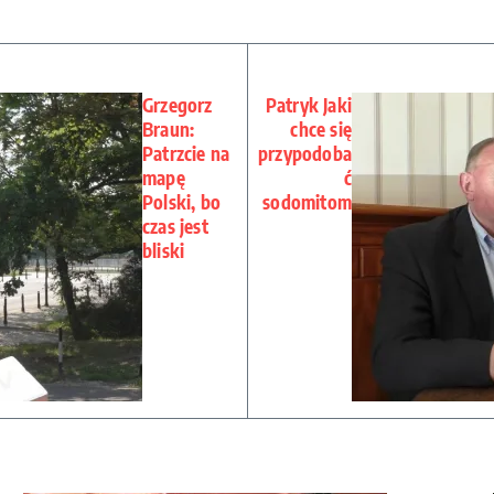
Grzegorz
Patryk Jaki
Braun:
chce się
Patrzcie na
przypodoba
mapę
ć
Polski, bo
sodomitom
czas jest
bliski