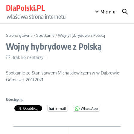
Przejdź do treści
DlaPolski.PL
Menu
właściwa strona internetu
Strona główna
/
Spotkanie
/
Wojny hybrydowe z Polską
Wojny hybrydowe z Polską
Brak komentarzy
Spotkanie ze Stanisławem Michalkiewiczem w w Dąbrowie
Górniczej, 20.11.2021
Udostępnij:
E-mail
WhatsApp