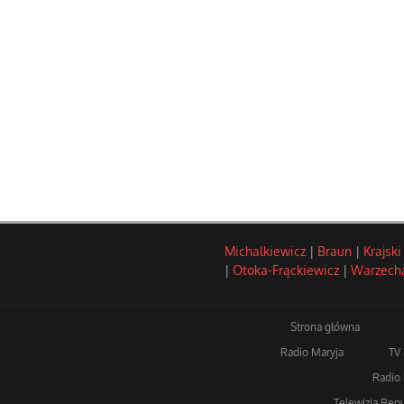
Michalkiewicz
|
Braun
|
Krajski
|
Otoka-Frąckiewicz
|
Warzech
Strona główna
Radio Maryja
TV
Radio 
Telewizja Repu