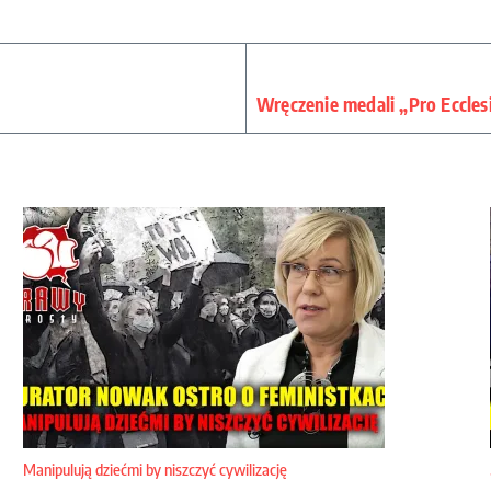
Wręczenie medali „Pro Ecclesi
Manipulują dziećmi by niszczyć cywilizację