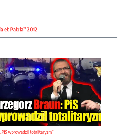
a et Patria” 2012
„PiS wprowadził totalitaryzm”