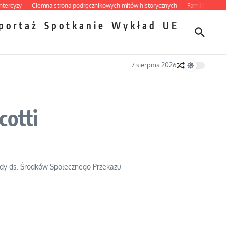
cyzy
Ciemna strona podręcznikowych mitów historycznych
Familijny spór o bi
portaż
Spotkanie
Wykład
UE
7 sierpnia 2026
cotti
Rady ds. Środków Społecznego Przekazu