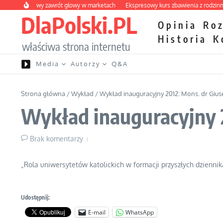
Przejdź do treści
y owocowy zawrót głowy w marketach
Ekspresowy kurs zbawienia z rodzinną kat
DlaPolski.PL
Opinia
Ro
Historia
K
właściwa strona internetu
Media
Autorzy
Q&A
Strona główna
/
Wykład
/
Wykład inauguracyjny 2012: Mons. dr Gius
Wykład inauguracyjny 2
Brak komentarzy
„Rola uniwersytetów katolickich w formacji przyszłych dzienni
Udostępnij:
E-mail
WhatsApp