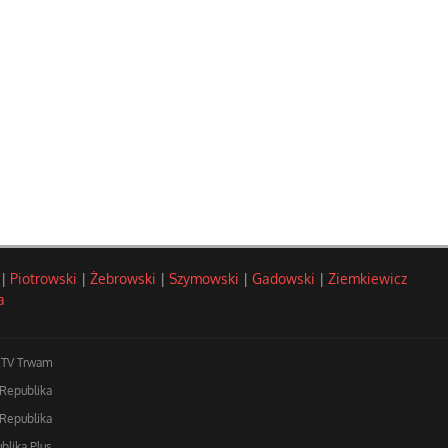
|
Piotrowski
|
Żebrowski
|
Szymowski
|
Gadowski
|
Ziemkiewicz
a
TV Trwam
 Republika
Republika
blika Plus