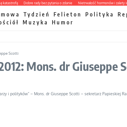
astrofą
Dobre rady bez pytania o zdanie
Nietrwałość hormonów i zalety inter
zmowa
Tydzień
Felieton
Polityka
Re
ościół
Muzyka
Humor
eppe Scotti
012: Mons. dr Giuseppe S
karzy i polityków” – Mons. dr Giuseppe Scotti – sekretarz Papieskiej 