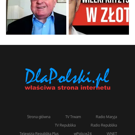
Strona główna
TV Trwam
Radio Maryja
TV Republika
Radio Republika
Telewizja Republika Plus
wPolsce24
WNET