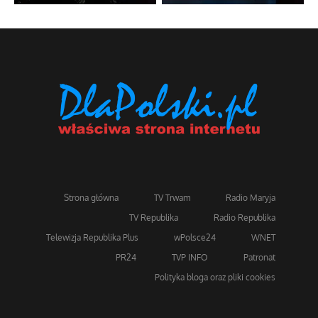
Strona główna
TV Trwam
Radio Maryja
TV Republika
Radio Republika
Telewizja Republika Plus
wPolsce24
WNET
PR24
TVP INFO
Patronat
Polityka bloga oraz pliki cookies