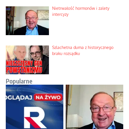
Nietrwałość hormonów i zalety
intercyzy
Szlachetna duma z historycznego
braku rozsądku
Popularne