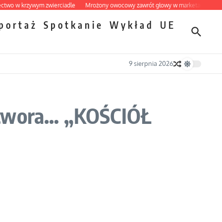
w krzywym zwierciadle
Mrożony owocowy zawrót głowy w marketach
Ekspres
portaż
Spotkanie
Wykład
UE
9 sierpnia 2026
potwora… „KOŚCIÓŁ