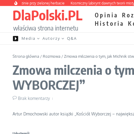
Przejdź do treści
 o rodzinie przy zielonej herbacie
Kosmiczny labirynt dawnych teorii mistyczny
DlaPolski.PL
Opinia
Ro
Historia
K
właściwa strona internetu
Media
Autorzy
Q&A
Strona główna
/
Rozmowa
/
Zmowa milczenia o tym, jak Michnik 
Zmowa milczenia o tym
WYBORCZEJ”
Brak komentarzy
Artur Dmochowski autor książki „Kościół Wyborczej – najwięks
Udostępnij: