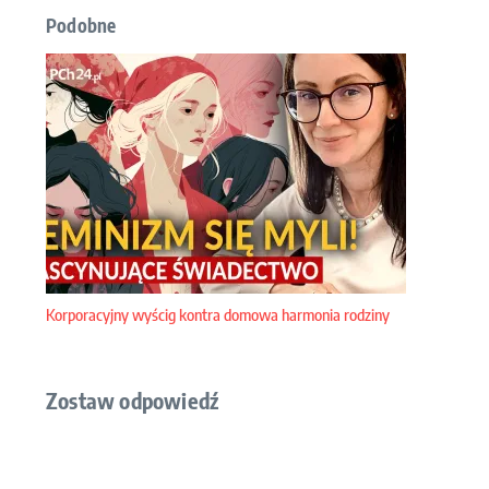
Podobne
Korporacyjny wyścig kontra domowa harmonia rodziny
Zostaw odpowiedź