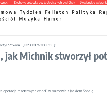
ch
Duchowa apteczka bez teologicznych podróbek
Słowiańskie wybraniectwo 
zmowa
Tydzień
Felieton
Polityka
Re
ościół
Muzyka
Humor
stworzył potwora… „KOŚCIÓŁ WYBORCZEJ”
, jak Michnik stworzył 
za operacja resortowych dzieci” w rozmowie z Jackiem Sobalą