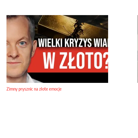
Zimny prysznic na złote emocje