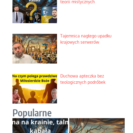
teorii mistycznych
Tajemnica nagłego upadku
krajowych serwerów
Duchowa apteczka bez
teologicznych podróbek
Popularne