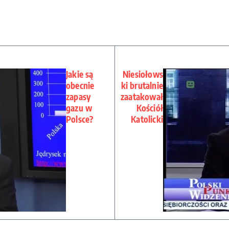
Jakie są
Niesiołows
obecnie
ki brutalnie
zapasy
zaatakował
gazu w
Kościół
Polsce?
Katolicki