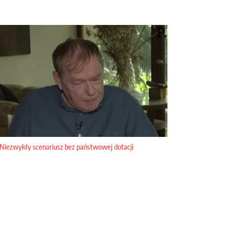
Niezwykły scenariusz bez państwowej dotacji