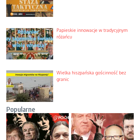
Papieskie innowacje w tradycyjnym
różańcu
Wielka hiszpańska gościnność bez
granic
Popularne