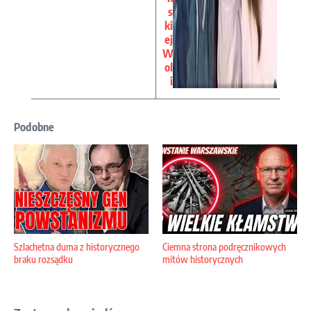
s
ki
ej
W
ol
i
Podobne
Szlachetna duma z historycznego
Ciemna strona podręcznikowych
braku rozsądku
mitów historycznych