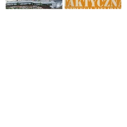
Strona główna
TV Trwam
Radio Maryja
TV Republika
Radio Republika
Telewizja Republika Plus
wPolsce24
WNET
PR24
TVP INFO
Patronat