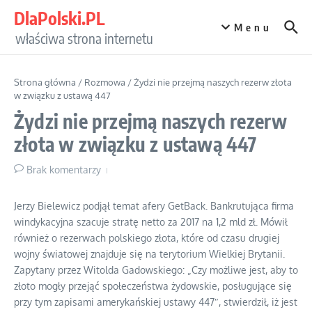
Przejdź do treści
DlaPolski.PL
Menu
właściwa strona internetu
Strona główna
/
Rozmowa
/
Żydzi nie przejmą naszych rezerw złota
w związku z ustawą 447
Żydzi nie przejmą naszych rezerw
złota w związku z ustawą 447
Brak komentarzy
Jerzy Bielewicz podjął temat afery GetBack. Bankrutująca firma
windykacyjna szacuje stratę netto za 2017 na 1,2 mld zł. Mówił
również o rezerwach polskiego złota, które od czasu drugiej
wojny światowej znajduje się na terytorium Wielkiej Brytanii.
Zapytany przez Witolda Gadowskiego: „Czy możliwe jest, aby to
złoto mogły przejąć społeczeństwa żydowskie, posługujące się
przy tym zapisami amerykańskiej ustawy 447″, stwierdził, iż jest