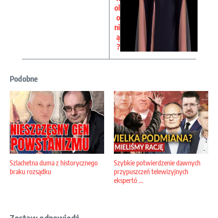
ol
o
ni
ą
?
Podobne
Szlachetna duma z historycznego
Szybkie potwierdzenie dawnych
braku rozsądku
przypuszczeń telewizyjnych
ekspertó ...
Zostaw odpowiedź