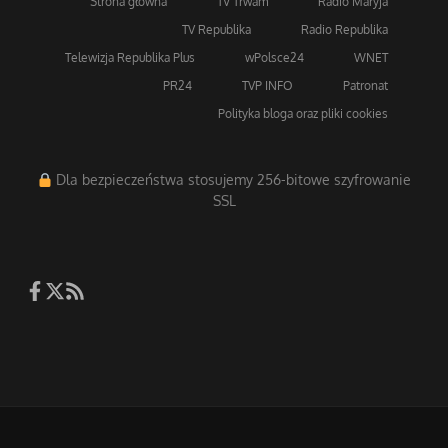
Strona główna
TV Trwam
Radio Maryja
TV Republika
Radio Republika
Telewizja Republika Plus
wPolsce24
WNET
PR24
TVP INFO
Patronat
Polityka bloga oraz pliki cookies
Dla bezpieczeństwa stosujemy 256-bitowe szyfrowanie
SSL