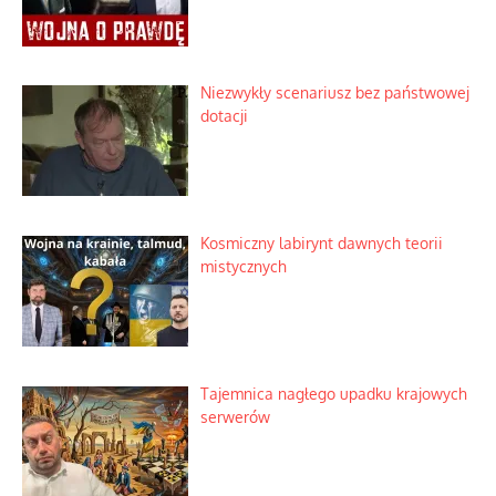
Korporacyjny wyścig kontra domowa
harmonia rodziny
Zimny prysznic na złote emocje
Domowe polowanie na wolne fale
Niezwykły scenariusz bez państwowej
dotacji