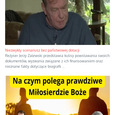
Domowe polowanie na wolne fale
Przez dziesięciolecia miliony Polaków słuchały zagranicznych
rozgłośni radiowych, pomimo że władze komunistyczne robiły
wszystko, aby je zagłuszyć.
...