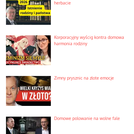
Niezwykłe wyścigi dawnych
osadników w Palestynie
Bezobsługowe muzeum objawień w
Alpach
Rozważania o rodzinie przy zielonej
herbacie