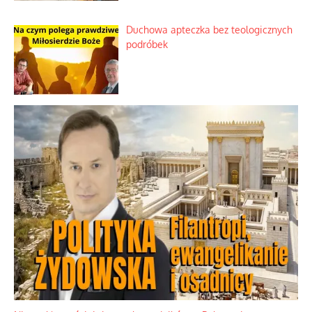
Kosmiczny labirynt dawnych teorii
mistycznych
Tajemnica nagłego upadku krajowych
serwerów
Duchowa apteczka bez teologicznych
podróbek