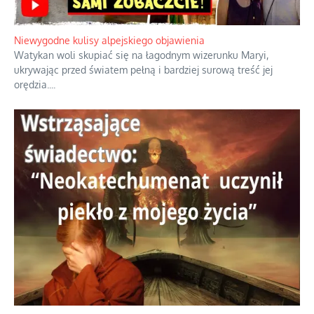
Duchowa apteczka bez teologicznych podróbek
Instrukcja obsługi łaski z ominięciem duchowych skrótów.
...
Niewygodne kulisy alpejskiego objawienia
Watykan woli skupiać się na łagodnym wizerunku Maryi,
ukrywając przed światem pełną i bardziej surową treść jej