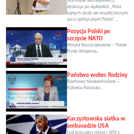
Stanisław Michalkiewicz,
dyskusja po wykładzie „Rola
tajnych służb we współczesnym
życiu politycznym Polski”...
Pozycja Polski po
szczycie NATO
Witold Waszczykowski – Polski
Punkt Widzenia...
Państwo wobec Rodziny
Rozmowy Niedokończone –
Elżbieta Rafalska...
Kaczystowska siatka w
ambasadzie USA
Lud pracujący miast i WSI z