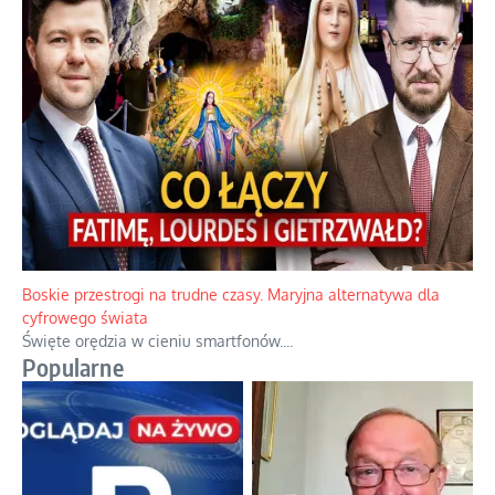
Boskie przestrogi na trudne czasy. Maryjna alternatywa dla
cyfrowego świata
Święte orędzia w cieniu smartfonów.
...
Popularne