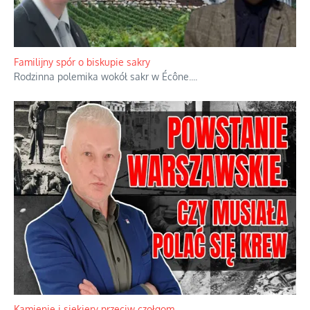
Familijny spór o biskupie sakry
Rodzinna polemika wokół sakr w Écône.
...
Kamienie i siekiery przeciw czołgom