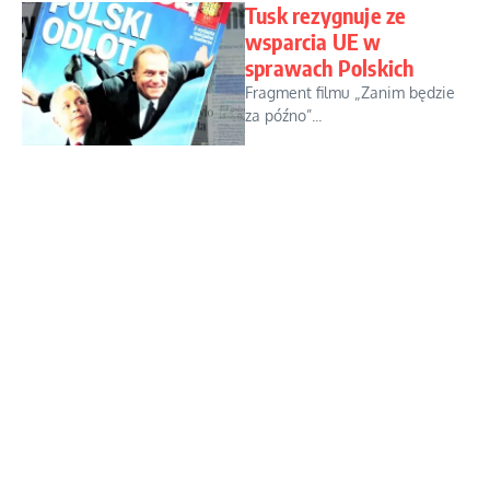
Tusk rezygnuje ze
wsparcia UE w
sprawach Polskich
Fragment filmu „Zanim będzie
za późno”...