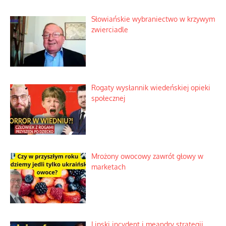
Słowiańskie wybraniectwo w krzywym
zwierciadle
Rogaty wysłannik wiedeńskiej opieki
społecznej
Mrożony owocowy zawrót głowy w
marketach
Lipski incydent i meandry strategii