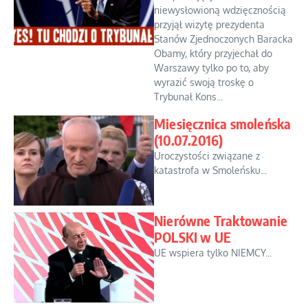
niewysłowioną wdzięcznością
przyjął wizytę prezydenta
Stanów Zjednoczonych Baracka
Obamy, który przyjechał do
Warszawy tylko po to, aby
wyrazić swoją troskę o
Trybunał Kons...
Miesięcznica smoleńska
(10.07.2016)
Uroczystości związane z
katastrofa w Smoleńsku...
Nierówne Traktowanie
POLSKI w UE
UE wspiera tylko NIEMCY...