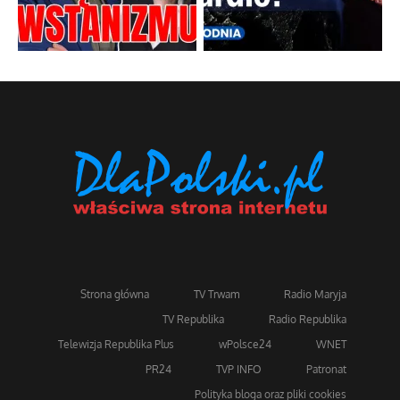
Strona główna
TV Trwam
Radio Maryja
TV Republika
Radio Republika
Telewizja Republika Plus
wPolsce24
WNET
PR24
TVP INFO
Patronat
Polityka bloga oraz pliki cookies