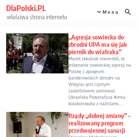
Przejdź do treści
DlaPolski.PL
Menu
właściwa strona internetu
„Agresja sowiecka do
zbrodni UPA ma się jak
piernik do wiatraka”
Marek Jakubiak stwierdził, że
zrównanie sowieckiej agresji na
Polskę z apogeum
banderowskich zbrodni na
Wołyniu jest czystym
szaleństwem, ponieważ
Ukraińska Powstańcza Armia
kolaborowała z nazistami, ...
Rządy „dobrej zmiany” –
realizowany program
przedwojennej sanacji