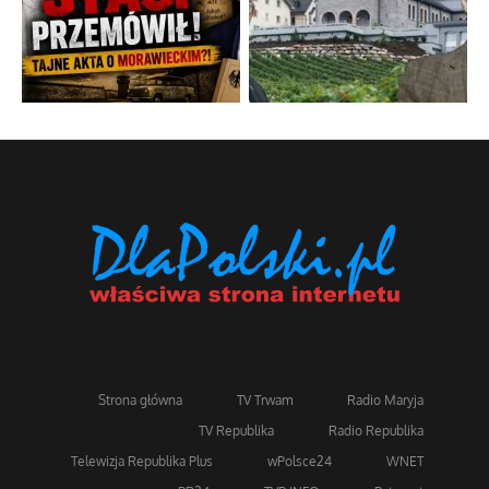
Strona główna
TV Trwam
Radio Maryja
TV Republika
Radio Republika
Telewizja Republika Plus
wPolsce24
WNET