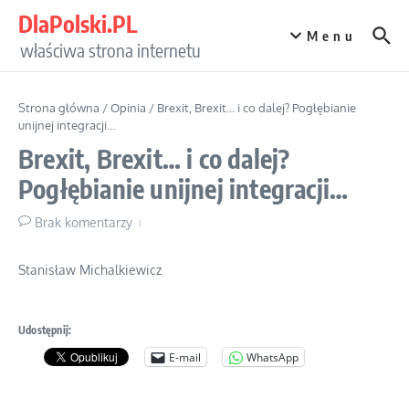
Przejdź do treści
DlaPolski.PL
Menu
właściwa strona internetu
Strona główna
/
Opinia
/
Brexit, Brexit… i co dalej? Pogłębianie
unijnej integracji…
Brexit, Brexit… i co dalej?
Pogłębianie unijnej integracji…
Brak komentarzy
Stanisław Michalkiewicz
Udostępnij:
E-mail
WhatsApp