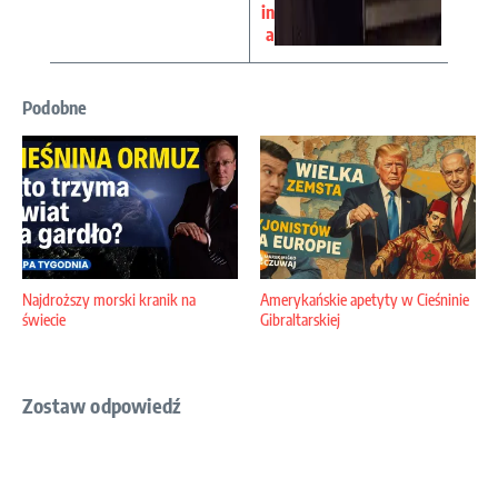
in
a
Podobne
Najdroższy morski kranik na
Amerykańskie apetyty w Cieśninie
świecie
Gibraltarskiej
Zostaw odpowiedź