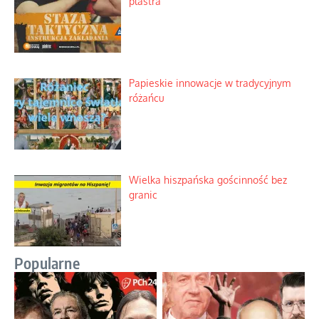
plastra
Papieskie innowacje w tradycyjnym
różańcu
Wielka hiszpańska gościnność bez
granic
Popularne