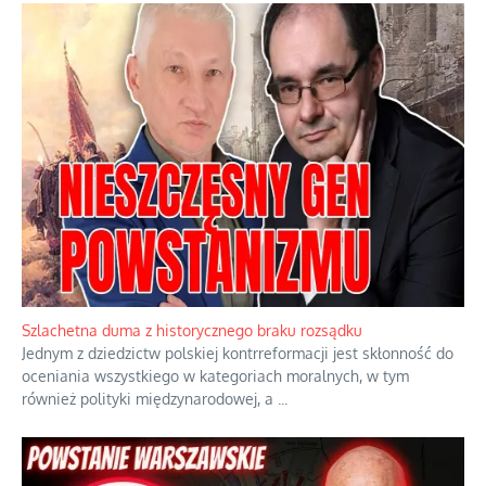
Szlachetna duma z historycznego braku rozsądku
Jednym z dziedzictw polskiej kontrreformacji jest skłonność do
oceniania wszystkiego w kategoriach moralnych, w tym
również polityki międzynarodowej, a
...