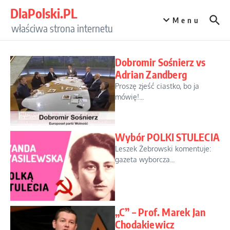
Przejdź do treści
DlaPolski.PL
Menu
właściwa strona internetu
Dobromir Sośnierz vs
Adrian Zandberg
Proszę zjeść ciastko, bo ja
mówię!...
Wybór POLKI STULECIA
Leszek Żebrowski komentuje:
gazeta wyborcza...
„C” – Prof. Marek Jan
Chodakiewicz