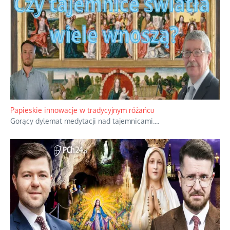
Kamienie i siekiery przeciw czołgom
Gorzka analityka decyzji warszawskich dowódców.
...