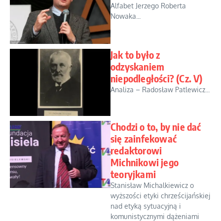
Alfabet Jerzego Roberta
Nowaka...
Jak to było z
odzyskaniem
niepodległości? (Cz. V)
Analiza – Radosław Patlewicz...
Chodzi o to, by nie dać
się zainfekować
redaktorowi
Michnikowi jego
teoryjkami
Stanisław Michalkiewicz o
wyższości etyki chrześcijańskiej
nad etyką sytuacyjną i
komunistycznymi dążeniami