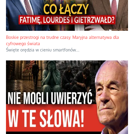
Papieskie innowacje w tradycyjnym różańcu
Gorący dylemat medytacji nad tajemnicami.
...