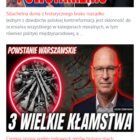
Ekspresowy kurs zbawienia z rodzinną katastrofą
Dramatyczne skutki skrajnej nadgorliwości we wspólnocie.
...
Szlachetna duma z historycznego braku rozsądku
Jednym z dziedzictw polskiej kontrreformacji jest skłonność do
oceniania wszystkiego w kategoriach moralnych, w tym