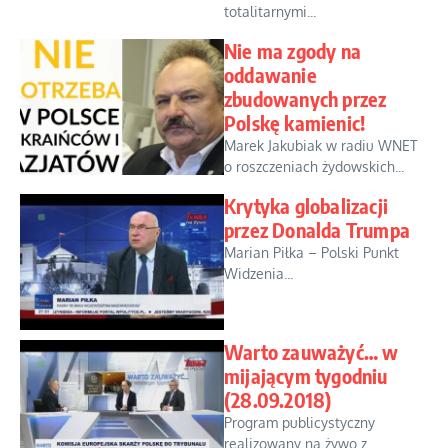
totalitarnymi...
Nie ma zgody na
oddawanie
zbudowanych przez
Polskę kamienic!
Marek Jakubiak w radiu WNET
o roszczeniach żydowskich...
Krytyka globalizacji
przez Donalda Trumpa
Marian Piłka – Polski Punkt
Widzenia...
Warto zauważyć… w
mijającym tygodniu
(28.09.2018)
Program publicystyczny
realizowany na żywo z