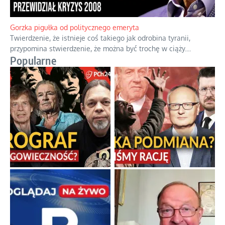
Boskie przestrogi na trudne czasy. Maryjna alternatywa dla
cyfrowego świata
Święte orędzia w cieniu smartfonów.
...
Gorzka pigułka od politycznego emeryta
Twierdzenie, że istnieje coś takiego jak odrobina tyranii,
przypomina stwierdzenie, że można być trochę w ciąży.
...