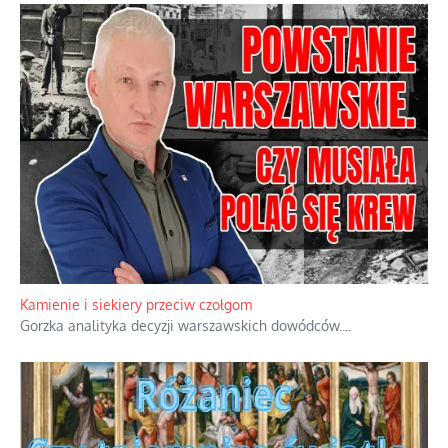
Familijny spór o biskupie sakry
Rodzinna polemika wokół sakr w Écône.
...