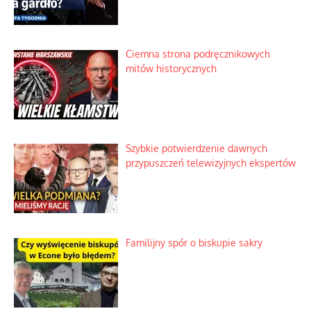
Nietrwałość hormonów i zalety
intercyzy
Szlachetna duma z historycznego
braku rozsądku
Najdroższy morski kranik na świecie
Ciemna strona podręcznikowych
mitów historycznych