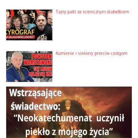
Szybkie potwierdzenie dawnych
przypuszczeń telewizyjnych ekspertów
Familijny spór o biskupie sakry
Tajny pakt ze scenicznym diabełkiem