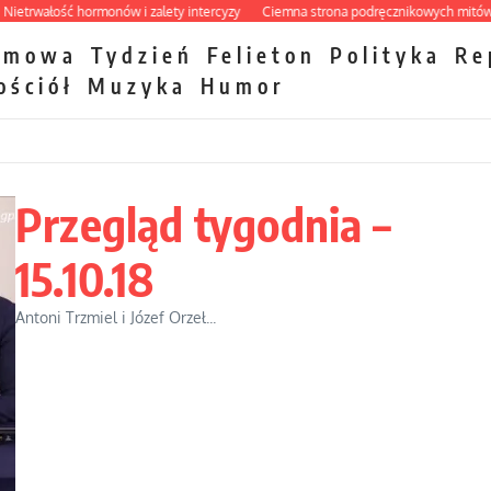
ałość hormonów i zalety intercyzy
Ciemna strona podręcznikowych mitów histor
zmowa
Tydzień
Felieton
Polityka
Re
ościół
Muzyka
Humor
Przegląd tygodnia –
15.10.18
Antoni Trzmiel i Józef Orzeł...