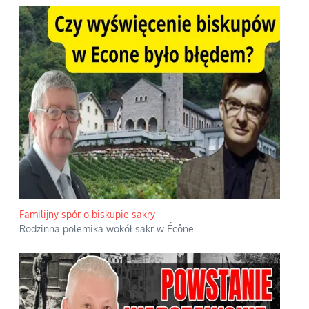
Familijny spór o biskupie sakry
Rodzinna polemika wokół sakr w Écône.
...