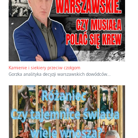
Kamienie i siekiery przeciw czołgom
Gorzka analityka decyzji warszawskich dowódców.
...