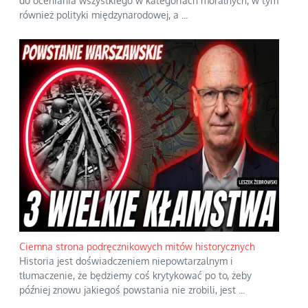
do oceniania wszystkiego w kategoriach moralnych, w tym
również polityki międzynarodowej, a
...
Ciemna strona podręcznikowych mitów historycznych
Historia jest doświadczeniem niepowtarzalnym i
tłumaczenie, że będziemy coś krytykować po to, żeby
później znowu jakiegoś powstania nie zrobili, jest
...