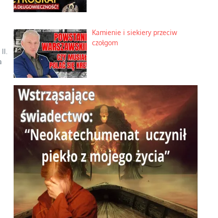
Kamienie i siekiery przeciw
czołgom
II.
a