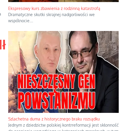
Ekspresowy kurs zbawienia z rodzinną katastrofą
a
Dramatyczne skutki skrajnej nadgorliwości we
wspólnocie.
...
dł
Szlachetna duma z historycznego braku rozsądku
Jednym z dziedzictw polskiej kontrreformacji jest skłonność