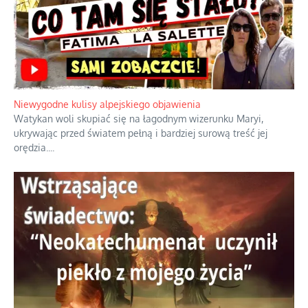
Niewygodne kulisy alpejskiego objawienia
Watykan woli skupiać się na łagodnym wizerunku Maryi,
ukrywając przed światem pełną i bardziej surową treść jej
orędzia.
...