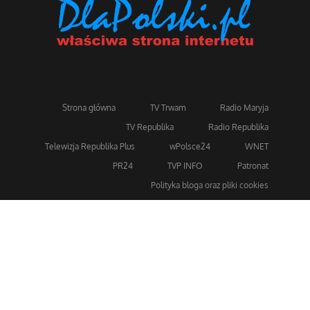
Strona główna
TV Trwam
Radio Maryja
TV Republika
Radio Republika
Telewizja Republika Plus
wPolsce24
WNET
PR24
TVP INFO
Patronat
Polityka bloga oraz pliki cookies
Dla bezpieczeństwa stosujemy 256-bitowe szyfrowanie
SSL