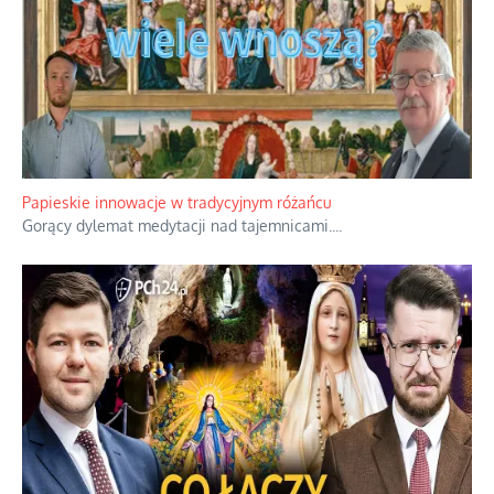
Papieskie innowacje w tradycyjnym różańcu
Gorący dylemat medytacji nad tajemnicami.
...