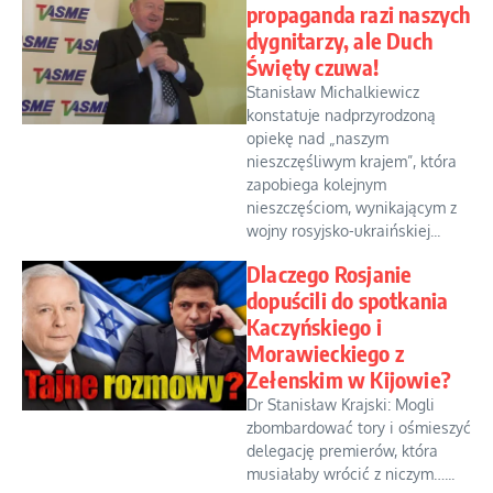
propaganda razi naszych
dygnitarzy, ale Duch
Święty czuwa!
Stanisław Michalkiewicz
konstatuje nadprzyrodzoną
opiekę nad „naszym
nieszczęśliwym krajem”, która
zapobiega kolejnym
nieszczęściom, wynikającym z
wojny rosyjsko-ukraińskiej...
Dlaczego Rosjanie
dopuścili do spotkania
Kaczyńskiego i
Morawieckiego z
Zełenskim w Kijowie?
Dr Stanisław Krajski: Mogli
zbombardować tory i ośmieszyć
delegację premierów, która
musiałaby wrócić z niczym…...