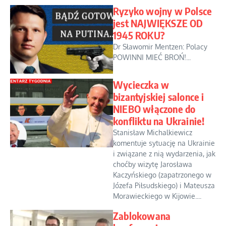
Ryzyko wojny w Polsce
jest NAJWIĘKSZE OD
1945 ROKU?
Dr Sławomir Mentzen: Polacy
POWINNI MIEĆ BROŃ!...
Wycieczka w
bizantyjskiej salonce i
NIEBO włączone do
konfliktu na Ukrainie!
Stanisław Michalkiewicz
komentuje sytuację na Ukrainie
i związane z nią wydarzenia, jak
choćby wizytę Jarosława
Kaczyńskiego (zapatrzonego w
Józefa Piłsudskiego) i Mateusza
Morawieckiego w Kijowie....
Zablokowana