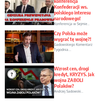
konferencja
Konfederacji ws.
polskiego interesu
narodowego!
Konferencja w Sejmie...
Czy Polska może
wygrać tę wojnę?!
Gadowskiego Komentarz
Tygodnia....
Wzrost cen, drogi
kredyt, KRYZYS. Jak
wojna ZABOLI
Polaków?
Andrzej Sadowski...