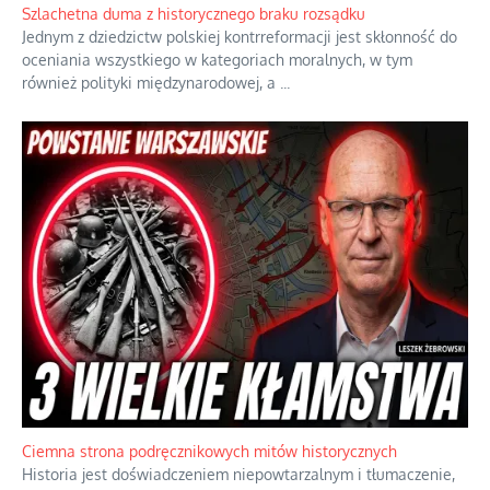
Szlachetna duma z historycznego braku rozsądku
Jednym z dziedzictw polskiej kontrreformacji jest skłonność do
oceniania wszystkiego w kategoriach moralnych, w tym
również polityki międzynarodowej, a
...
Ciemna strona podręcznikowych mitów historycznych
Historia jest doświadczeniem niepowtarzalnym i tłumaczenie,