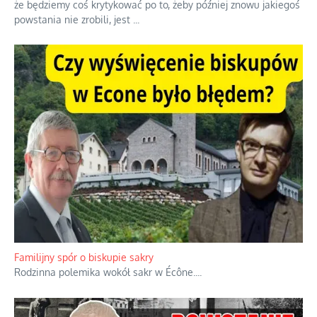
że będziemy coś krytykować po to, żeby później znowu jakiegoś
powstania nie zrobili, jest
...
Familijny spór o biskupie sakry
Rodzinna polemika wokół sakr w Écône.
...