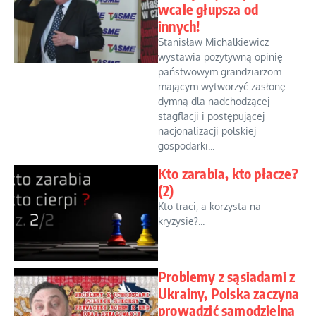
wcale głupsza od
innych!
Stanisław Michalkiewicz
wystawia pozytywną opinię
państwowym grandziarzom
mającym wytworzyć zasłonę
dymną dla nadchodzącej
stagflacji i postępującej
nacjonalizacji polskiej
gospodarki...
Kto zarabia, kto płacze?
(2)
Kto traci, a korzysta na
kryzysie?...
Problemy z sąsiadami z
Ukrainy, Polska zaczyna
prowadzić samodzielną