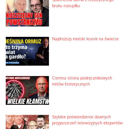
Dobre rady bez pytania o zdanie
Nietrwałość hormonów i zalety
intercyzy
Szlachetna duma z historycznego
braku rozsądku