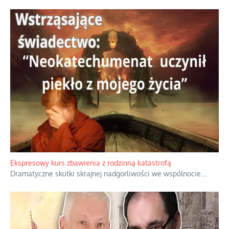
Niewygodne kulisy alpejskiego objawienia
Watykan woli skupiać się na łagodnym wizerunku Maryi,
ukrywając przed światem pełną i bardziej surową treść jej
orędzia.
...