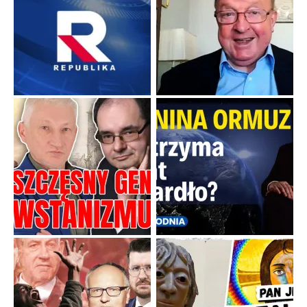
Boskie przestrogi na trudne czasy. Maryjna alternatywa dla
cyfrowego świata
Święte orędzia w cieniu smartfonów.
...
Popularne