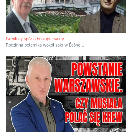
Ciemna strona podręcznikowych mitów historycznych
Historia jest doświadczeniem niepowtarzalnym i tłumaczenie,
że będziemy coś krytykować po to, żeby później znowu jakiegoś
powstania nie zrobili, jest
...