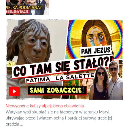
Najdroższy morski kranik na świecie
Ciemna strona podręcznikowych
mitów historycznych
Szybkie potwierdzenie dawnych
przypuszczeń telewizyjnych ekspertów