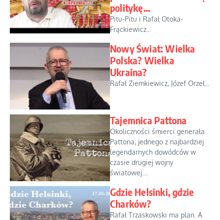
politykę…
Pitu-Pitu i Rafał Otoka-
Frąckiewicz...
Nowy Świat: Wielka
Polska? Wielka
Ukraina?
Rafał Ziemkiewicz, Józef Orzeł...
Tajemnica Pattona
Okoliczności śmierci generała
Pattona, jednego z najbardziej
legendarnych dowódców w
czasie drugiej wojny
światowej....
Gdzie Helsinki, gdzie
Charków?
Rafał Trzaskowski ma plan. A