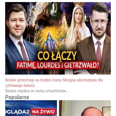
Papieskie innowacje w tradycyjnym różańcu
Gorący dylemat medytacji nad tajemnicami.
...