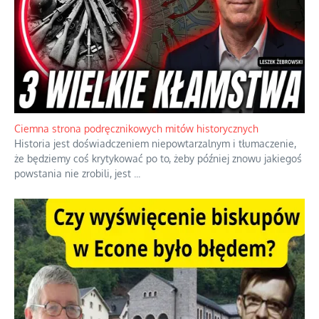
Szlachetna duma z historycznego braku rozsądku
Jednym z dziedzictw polskiej kontrreformacji jest skłonność do
oceniania wszystkiego w kategoriach moralnych, w tym
również polityki międzynarodowej, a
...