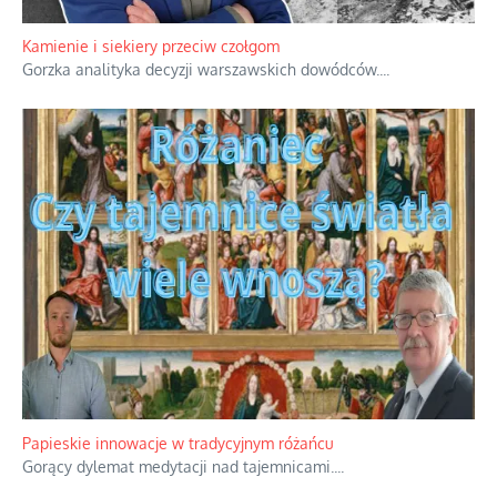
Familijny spór o biskupie sakry
Rodzinna polemika wokół sakr w Écône.
...
Kamienie i siekiery przeciw czołgom
Gorzka analityka decyzji warszawskich dowódców.
...