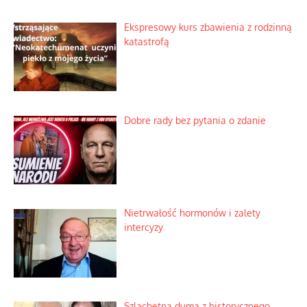
Praktyczny instruktaż z dala od okien
Niewygodne kulisy alpejskiego
objawienia
Ekspresowy kurs zbawienia z rodzinną
katastrofą