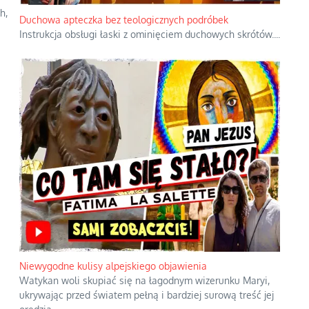
h,
Duchowa apteczka bez teologicznych podróbek
Instrukcja obsługi łaski z ominięciem duchowych skrótów.
...
Niewygodne kulisy alpejskiego objawienia
Watykan woli skupiać się na łagodnym wizerunku Maryi,
ukrywając przed światem pełną i bardziej surową treść jej