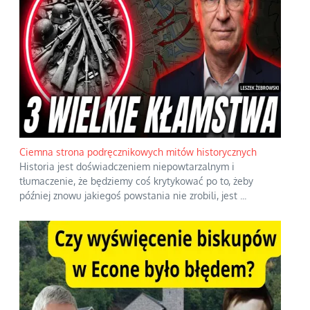
Ciemna strona podręcznikowych mitów historycznych
Historia jest doświadczeniem niepowtarzalnym i
tłumaczenie, że będziemy coś krytykować po to, żeby
później znowu jakiegoś powstania nie zrobili, jest
...