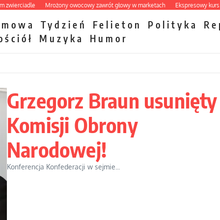
iadle
Mrożony owocowy zawrót głowy w marketach
Ekspresowy kurs zbawieni
zmowa
Tydzień
Felieton
Polityka
Re
ościół
Muzyka
Humor
Grzegorz Braun usunięty
Komisji Obrony
Narodowej!
Konferencja Konfederacji w sejmie...