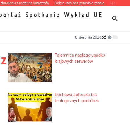
a z rodzinną katastrofą
Dobre rady bez pytania o zdanie
Nietrwałość hormonów
portaż
Spotkanie
Wykład
UE
8 sierpnia 2026
 z
Tajemnica nagłego upadku
krajowych serwerów
Duchowa apteczka bez
teologicznych podróbek