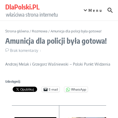
Przejdź do treści
DlaPolski.PL
Menu
właściwa strona internetu
Strona główna
/
Rozmowa
/
Amunicja dla policji była gotowa!
Amunicja dla policji była gotowa!
Brak komentarzy
Andrzej Melak i Grzegorz Waśniewski – Polski Punkt Widzenia
Udostępnij:
E-mail
WhatsApp